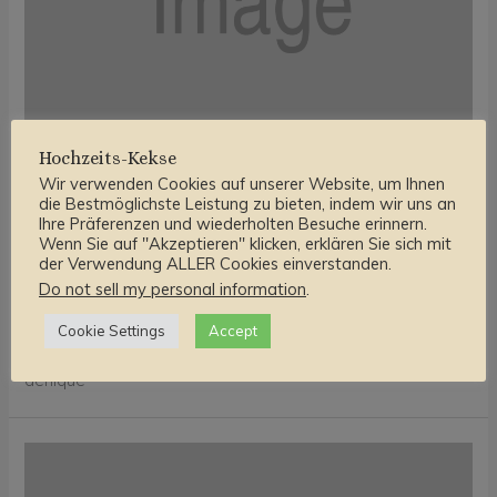
Hochzeits-Kekse
Wir verwenden Cookies auf unserer Website, um Ihnen
Books Aspiring Entrepreneur
die Bestmöglichste Leistung zu bieten, indem wir uns an
Ihre Präferenzen und wiederholten Besuche erinnern.
Must Read
Wenn Sie auf "Akzeptieren" klicken, erklären Sie sich mit
der Verwendung ALLER Cookies einverstanden.
Kommentar verfassen
/
Blog
/ Von
Fynn
Do not sell my personal information
.
In pri eius ocurreret, no regione conclusionemque vis.
Cookie Settings
Accept
Legere nominavi consequat ut per, no vis veniam decore
denique