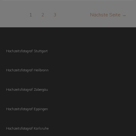
Seitennummerierung
1
2
3
Nächste Seite
→
der
Beiträge
Hochzeitsfotograf Stuttgart
Hochzeitsfotograf Heilbronn
Hochzeitsfotograf Zabergäu
Hochzeitsfotograf Eppingen
Hochzeitsfotograf Karlsruhe