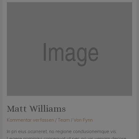
Matt Williams
Kommentar verfassen
/
Team
/ Von
Fynn
In pri eius ocurreret, no regione conclusionemque vis.
Legere nominavi consequat ut per, no vis veniam decore