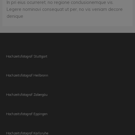
In pri eius ocurreret, no regione conclusionemque vis.
Legere nominavi consequat ut per, no vis veniam decore
denique
Hochzeitsfotograf Stuttgart
Hochzeitsfotograf Heilbronn
Hochzeitsfotograf Zabergäu
Hochzeitsfotograf Eppingen
Hochzeitsfotograf Karlsruhe