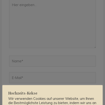
Hier
eingeben…
Name*
E-
Mail*
Website
Hochzeits-Kekse
Wir verwenden Cookies auf unserer Website, um Ihnen
die Bestmöglichste Leistung zu bieten, indem wir uns an