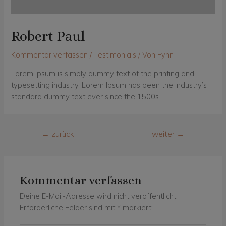
Robert Paul
Kommentar verfassen
/
Testimonials
/ Von
Fynn
Lorem Ipsum is simply dummy text of the printing and
typesetting industry. Lorem Ipsum has been the industry’s
standard dummy text ever since the 1500s.
Beitragsnavigation
←
zurück
weiter
→
Kommentar verfassen
Deine E-Mail-Adresse wird nicht veröffentlicht.
Erforderliche Felder sind mit
*
markiert